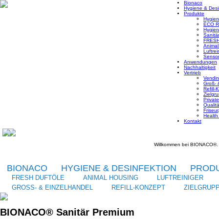
Bionaco
Hygiene & Desi
Produkte
Hygien
ECO Re
Hygien
Sanitä
FRESH
Animal
Luftrei
Senso
Anwendungen
Nachhaltigkeit
Vertrieb
Vendi
Groß- 
Refill-
Zielgr
Privat
Qualitä
Friseu
Health
Kontakt
Willkommen bei BIONACO®. Ge
BIONACO
HYGIENE & DESINFEKTION
PROD
FRESH DUFTÖLE
ANIMAL HOUSING
LUFTREINIGER
GROSS- & EINZELHANDEL
REFILL-KONZEPT
ZIELGRUP
BIONACO® Sanitär Premium