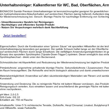
Unterhaltsreiniger: Kalkentferner für WC, Bad, Oberflächen, A
BIONACO® Sanitär Premium Unterhaltsreiniger ist kennzeichnungsfrei geeignet für gewerblichen 
ein hydrophobierendes Ablaufverhalten auf senkrechten Flächen (wenig haftend). Außerdem trägt
für Wiederverschmutzung bei. Geruch: Blumige Frische für nachhaltige Entfernung von Schlecht
- Umweltbewusstes Handeln bei Reinigungen
- Nachhaltiges und effizientes Sanitär-Produkt
- Nutzen Sie Verpackungen mehrfach dank Nachbefüllung
Jetzt bestellen!
Eigenschaften: Durch die Kombination einer “grünen Säure” mit speziellen Hilfsstoffen ist der leich
Unterhaltsreinigung besonders gut geeignet. Der satbile Schaum haftet lange an der Oberfläch
auf senkrechten Flächen durch lange Einwirkzeit. Die vielfältigen Anwendungsmöglichkeiten im
Einsatz des speziellen Sprühkopfes (”Upside-Down-Trigger”) optimiert. Dieser ermöglicht das ei
Sprühkopfwechsel - direkt unter den Beckenrand.
Schmutzblocker mit Abperleffekt und Reduzierung der Wiederverschmutzung bei täglicher Prod
Primärduftnote: angenehme anhaltende blumige Frische. Sekundärduftnote / Zusatznutzen: Par
im Raum herausgefiltert. Die Rohstoffe sind leicht biologisch abbaubar und damit umweltschonen
Materialverträglichkeit: Anwendbar auf allen säurebeständigen Materialien wie Fliesen und sanit
Kunststoff.
Anwendung und Dosierung: Die zu reinigende Fläche mit kaltem Wasser vornässen, das Produkt
Reinigungstuch verteilen, kurz einwirken lassen und anschließend die gereinigte Fläche mit kal
ohne nachpolieren.
pH Wert: 2,0-2,5
GIS-Code: GS 10
Erhältlich als: 750 ml Flasche
Inhaltsstoffe: Unter 5 % nichtionische Tenside, Duftstoffe, Hexyl Cinnamal, Linalool, Butylphenyl 
und Hilfsstoffe, sowie Farbstoffe.