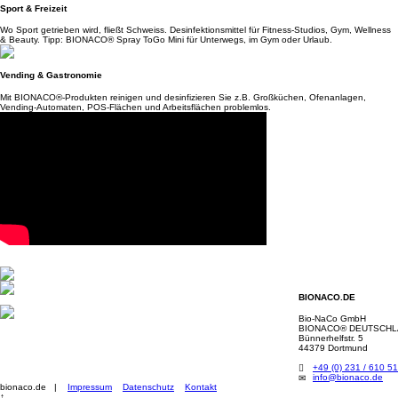
Sport & Freizeit
Wo Sport getrieben wird, fließt Schweiss. Desinfektionsmittel für Fitness-Studios, Gym, Wellness
& Beauty. Tipp: BIONACO® Spray ToGo Mini für Unterwegs, im Gym oder Urlaub.
Vending & Gastronomie
Mit BIONACO®-Produkten reinigen und desinfizieren Sie z.B. Großküchen, Ofenanlagen,
Vending-Automaten, POS-Flächen und Arbeitsflächen problemlos.
BIONACO.DE
Bio-NaCo GmbH
BIONACO® DEUTSCH
Bünnerhelfstr. 5
44379 Dortmund
+49 (0) 231 / 610 5
info@bionaco.de
bionaco.de |
Impressum
Datenschutz
Kontakt
↑