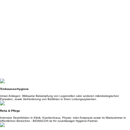
Trinkwasserhygiene
Unser Anliegen: Wirksame Bekämpfung von Legionellen oder anderen mikrobiologischen
Parasiten, sowie Verhinderung von Biofilmen in Ihren Leitungssystemen.
Reha & Pflege
Intensive Desinfektion in Klinik, Krankenhaus, Physio- oder Arztpraxis sowie im Wartezimmer in
öffentlichen Bereichen - BIONACO® ist Ihr zuverlässiger Hygiene-Partner.