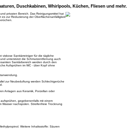
rmaturen, Duschkabinen, Whirlpools, Küchen, Fliesen und mehr.
und privaten Bereich. Das Reinigungsmittel hat
 es zur Reduzierung der Oberflächenanfälligkeit
gerüchen.
t viskose Sanitärreiniger für die tägliche
e und unterstützt die Schmutzentfernung auch
 gesamten Sanitärbereich werden durch den
nfache Aufsprühen im WC - über Kopf ohne
uktanwendung.
allel zur Neubeduftung werden Schlechtgerüche
d.
ären Anlagen aus Keramik, Porzellan oder
 aufsprühen, gegebenenfalls mit einem
tem Wasser nachspülen. Streifenfreie Trocknung
Methylpropinol. Weitere Inhaltsstoffe: Säuren