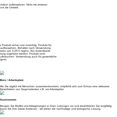
 Kindern aufbewahren. Nicht mit anderen
ont die Umwelt.
 Produkt sicher und vorsichtig. Produkt für
ung aufbewahren. Behälter nach Verwendung
uren von 0-25°C lagern. Nur restentleerte
tung zugeführt werden. Produkt nicht
 aufbrauchen. Verwendung auch für gewerbliche
ignet.
Büro / Arbeitsplatz
Wo Sie täglich mit Menschen zusammenkommen, empfiehlt sich zum Schutz eine wirksame
Desinfektion von Gegenständen z.B. am Arbeitsplatz.
Gastronomie
Beugen Sie Biofilm und Ablagerungen in Ihren Leitungen vor und desinfizieren Sie sorgfältig,
bevor Sie Ihre Gäste bedienen - wir bieten die nachhaltige und biologische Lösung.