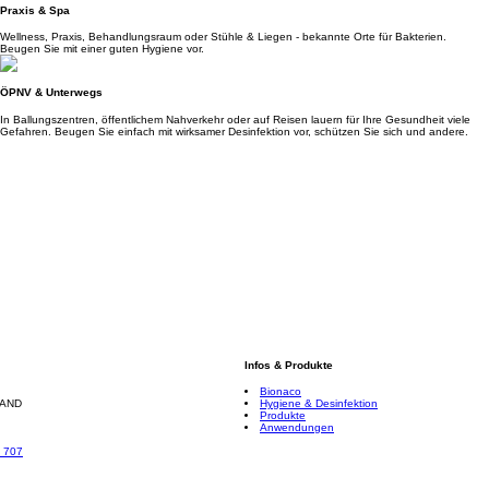
Praxis & Spa
Wellness, Praxis, Behandlungsraum oder Stühle & Liegen - bekannte Orte für Bakterien.
Beugen Sie mit einer guten Hygiene vor.
ÖPNV & Unterwegs
In Ballungszentren, öffentlichem Nahverkehr oder auf Reisen lauern für Ihre Gesundheit viele
Gefahren. Beugen Sie einfach mit wirksamer Desinfektion vor, schützen Sie sich und andere.
Infos & Produkte
Bionaco
LAND
Hygiene & Desinfektion
Produkte
Anwendungen
1 707