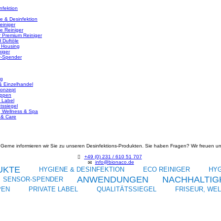
nfektion
e & Desinfektion
iniger
e Reiniger
r Premium Reiniger
 Duftöle
 Housing
niger
r-Spender
ng
& Einzelhandel
Konzept
uppen
e Label
tssiegel
r, Wellness & Spa
 & Care
rne informieren wir Sie zu unseren Desinfektions-Produkten. Sie haben Fragen? Wir freuen u
+49 (0) 231 / 610 51 707
info@bionaco.de
UKTE
HYGIENE & DESINFEKTION
ECO REINIGER
HYG
ANWENDUNGEN
NACHHALTIG
SENSOR-SPENDER
PEN
PRIVATE LABEL
QUALITÄTSSIEGEL
FRISEUR, WE