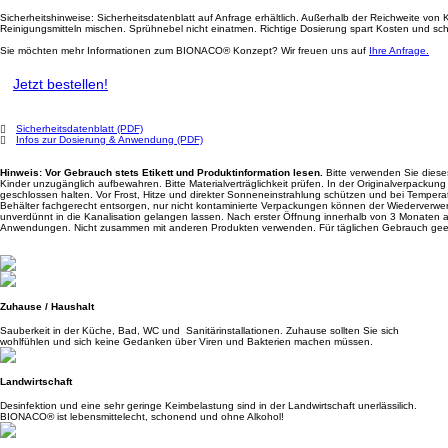
Sicherheitshinweise: Sicherheitsdatenblatt auf Anfrage erhältlich. Außerhalb der Reichweite von
Reinigungsmitteln mischen. Sprühnebel nicht einatmen. Richtige Dosierung spart Kosten und sch
Sie möchten mehr Informationen zum BIONACO® Konzept? Wir freuen uns auf
Ihre Anfrage.
Jetzt bestellen!
Sicherheitsdatenblatt (PDF)
Infos zur Dosierung & Anwendung (PDF)
Hinweis: Vor Gebrauch stets Etikett und Produktinformation lesen.
Bitte verwenden Sie dieses
Kinder unzugänglich aufbewahren. Bitte Materialverträglichkeit prüfen. In der Originalverpack
geschlossen halten. Vor Frost, Hitze und direkter Sonneneinstrahlung schützen und bei Temperat
Behälter fachgerecht entsorgen, nur nicht kontaminierte Verpackungen können der Wiederverwer
unverdünnt in die Kanalisation gelangen lassen. Nach erster Öffnung innerhalb von 3 Monaten
Anwendungen. Nicht zusammen mit anderen Produkten verwenden. Für täglichen Gebrauch gee
Zuhause / Haushalt
Sauberkeit in der Küche, Bad, WC und Sanitärinstallationen. Zuhause sollten Sie sich
wohlfühlen und sich keine Gedanken über Viren und Bakterien machen müssen.
Landwirtschaft
Desinfektion und eine sehr geringe Keimbelastung sind in der Landwirtschaft unerlässilich.
BIONACO® ist lebensmittelecht, schonend und ohne Alkohol!