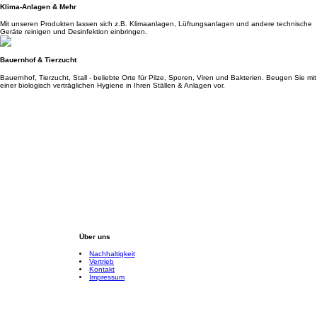
Klima-Anlagen & Mehr
Mit unseren Produkten lassen sich z.B. Klimaanlagen, Lüftungsanlagen und andere technische
Geräte reinigen und Desinfektion einbringen.
Bauernhof & Tierzucht
Bauernhof, Tierzucht, Stall - beliebte Orte für Pilze, Sporen, Viren und Bakterien. Beugen Sie mit
einer biologisch verträglichen Hygiene in Ihren Ställen & Anlagen vor.
Über uns
Nachhaltigkeit
Vertrieb
Kontakt
Impressum